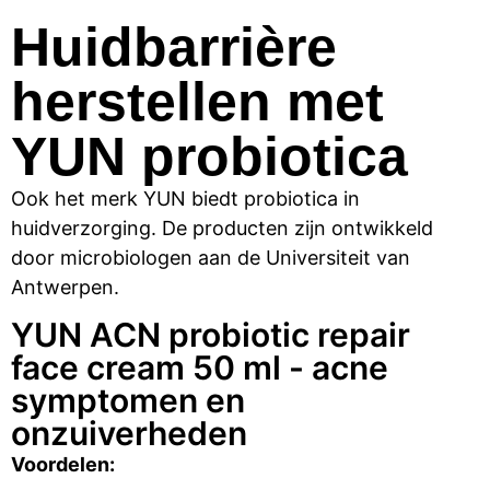
Huidbarrière
herstellen met
YUN probiotica
Ook het m
erk YUN
biedt
probiot
ica
in
huidverzorging.
De producten zijn ontwikkeld
door
microbiologen
aan de Universiteit van
Antwerpen
.
YUN ACN probiotic repair
face cream 50 ml - acne
symptomen en
onzuiverheden
Voordelen: