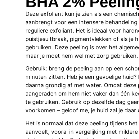
BHA 2% Peeling
Deze exfoliant kun je zien als een chemisch
aanbrengt voor een intensere behandeling
reguliere exfoliant. Het is ideaal voor hard
puistjesuitbraak, pigmentvlekken of als j
gebruiken. Deze peeling is over het algeme
maar je moet hem wel met zorg gebruiken.
Gebruik: b
reng de peeling aan op een scho
minuten zitten. Heb je een gevoelige huid?
daarna grondig af met water. Omdat deze p
aangeraden om hem niet vaker dan één kee
te gebruiken. Gebruik op dezelfde dag geen 
voorkomen – geloof me, je huid zal je daar 
Het is normaal dat deze peeling tijdens het
aanvoelt, vooral in vergelijking met mildere