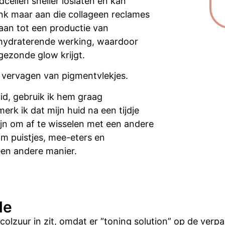
cellen sneller loslaten en kan
enk maar aan die collageen reclames
 aan tot een productie van
 hydraterende werking, waardoor
n gezonde glow krijgt.
et vervagen van pigmentvlekjes.
id, gebruik ik hem graag
rk ik dat mijn huid na een tijdje
ijn om af te wisselen met een andere
 om puistjes, mee-eters en
een andere manier.
de
olzuur in zit, omdat er “toning solution” op de verp