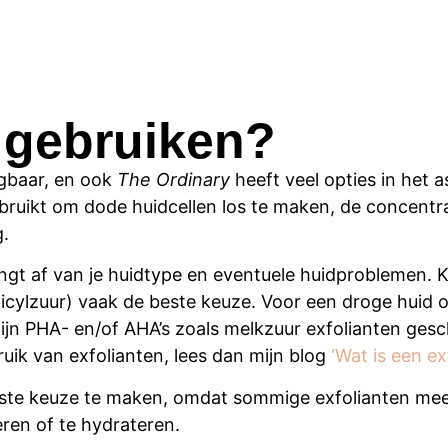
t gebruiken?
ijgbaar, en ook
The Ordinary
heeft veel opties in het a
ebruikt om dode huidcellen los te maken, de concentra
.
angt af van je huidtype en eventuele huidproblemen. K
licylzuur) vaak de beste keuze. Voor een droge huid of
ijn PHA- en/of AHA’s zoals melkzuur
exfolianten ges
uik van exfolianten, lees dan mijn blog
‘Wat is een ex
juiste keuze te maken, omdat sommige exfolianten me
ren of te hydrateren.