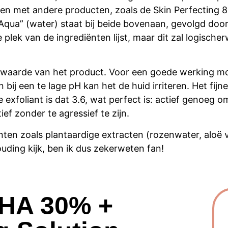
eken met andere producten, zoals de Skin Perfecting 8
 “Aqua” (water) staat bij beide bovenaan, gevolgd door “
e plek van de ingrediënten lijst, maar dit zal logische
pH-waarde van het product. Voor een goede werking mo
bij een te lage pH kan het de huid irriteren. Het fijn
 exfoliant is dat 3.6, wat perfect is: actief genoeg 
ef zonder te agressief te zijn.
nten zoals p
lantaardige extracten (rozenwater, aloë
ouding kijk, ben ik
dus
zekerweten
fan!
AHA 30% +