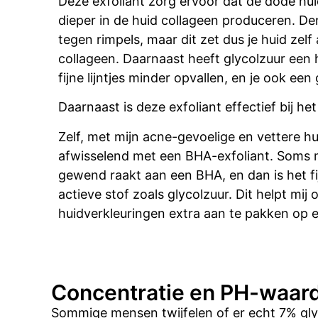
Deze exfoliant
zorg ervoor dat de dode huid
dieper in de huid collageen produceren. D
tegen rimpels, maar dit zet dus je huid zelf
collageen.
Daarnaast heeft glycolzuur een
fijne lijntjes minder opvallen, en je ook ee
Daarnaast is deze exfoliant effectief bij h
Zelf, met mijn acne-gevoelige en vettere hu
afwisselend met een BHA-exfoliant. Soms me
gewend raakt aan een BHA, en dan is het f
actieve stof zoals glycolzuur. Dit helpt mij
huidverkleuringen extra aan te pakken op 
Concentratie en PH-waar
Sommige mensen twijfelen of er echt 7% glyc